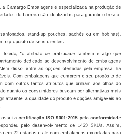
é, a Camargo Embalagens é especializada na produção de
edades de barreira são idealizadas para garantir o frescor
(sanfonados, stand-up pouches, sachês ou em bobinas),
o propósito de seus clientes.
 Toledo, “o atributo de praticidade também é algo que
epartamento dedicado ao desenvolvimento de embalagens
 Além disso, entre as opções ofertadas pela empresa, há
táveis. Com embalagens que cumprem o seu propósito de
m com outros tantos atributos que brilham aos olhos do
ado quanto os consumidores buscam por alternativas mais
gn atraente, a qualidade do produto e opções amigáveis ao
.
 possui
a certificação ISO 9001:2015 pela conformidade
spondeu pelo desenvolvimento de 1439 SKUs. Assim,
nça em 22 estados e até com embalagens exportadas para