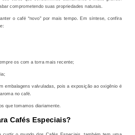
acabar comprometendo suas propriedades naturais.
nter o café “novo” por mais tempo. Em síntese, confira
e:
empre os com a torra mais recente;
ia;
m embalagens valvuladas, pois a exposição ao oxigênio é
aroma no café.
dos que tomamos diariamente.
ra Cafés Especiais?
 de curtir o mundo dos Cafés Especiais, também tem uma