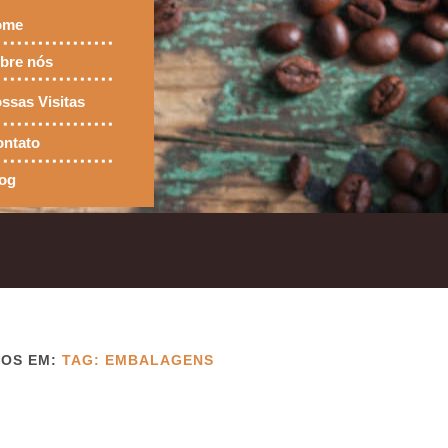
ome
bre nós
ssas Visitas
ntato
og
DOS EM:
TAG: EMBALAGENS