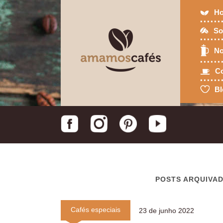
H
So
No
Co
Bl
POSTS ARQUIVA
Cafés especiais
23 de junho 2022